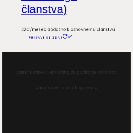
članstva)
22€/mesec dodatno k osnovnemu članstvu
PRIJAVI SE ZDAJ
Jasna Potisek I Marketing za podiranje rekordov
Undercover marketing media