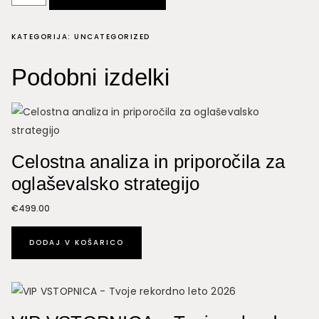
Package
+
KATEGORIJA:
UNCATEGORIZED
Evergreen
Sales
Podobni izdelki
Funnel
setup
količina
Celostna analiza in priporočila za
oglaševalsko strategijo
€
499.00
DODAJ V KOŠARICO