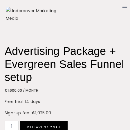
Skip
to
content
Advertising Package +
Evergreen Sales Funnel
setup
€
1,600.00
/ MONTH
Free trial: 14 days
Sign-up fee:
€
1,025.00
Advertising
PRIJAVI SE ZDAJ