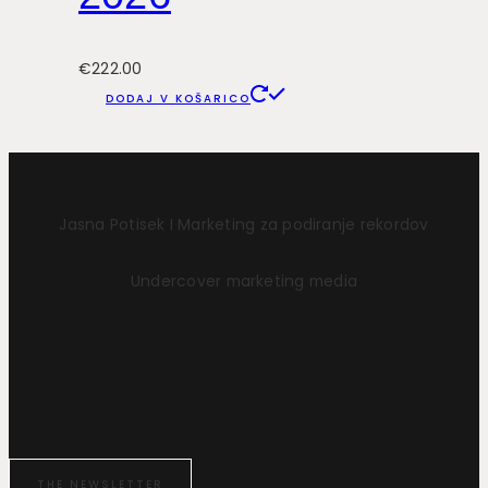
€
222.00
DODAJ V KOŠARICO
Jasna Potisek I Marketing za podiranje rekordov
Undercover marketing media
THE NEWSLETTER