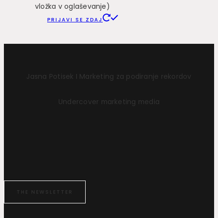
vložka v oglaševanje)
PRIJAVI SE ZDAJ
Jasna Potisek I Marketing za podiranje rekordov
Undercover marketing media
THE NEWSLETTER