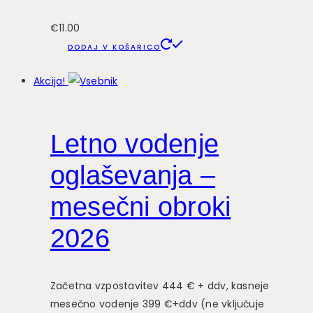
€
11.00
DODAJ V KOŠARICO
Akcija!
Letno vodenje
oglaševanja –
mesečni obroki
2026
Začetna vzpostavitev 444 € + ddv, kasneje
mesečno vodenje 399 €+ddv (ne vključuje