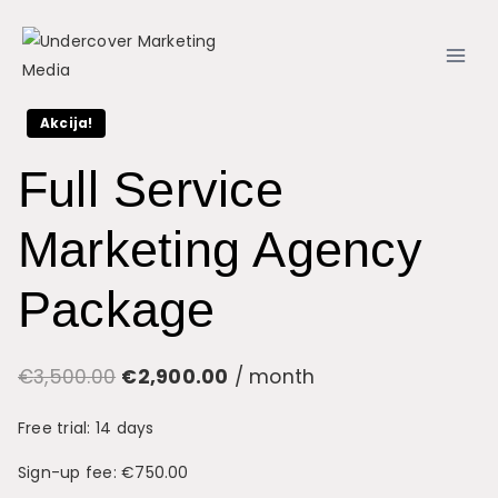
Skip
to
content
Akcija!
Full Service
Marketing Agency
Package
Izvirna
Trenutna
€
3,500.00
€
2,900.00
/ month
cena
cena
Free trial: 14 days
je
je:
Sign-up fee:
€
750.00
bila:
€2,900.00.