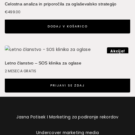
Celostna analiza in priporočila za oglaševalsko strategijo
€
499.00
DODAJ V KOŠARICO
Akcija!
Letno članstvo – SOS klinika za oglase
2 MESECA GRATIS
PRIJAVI SE ZDAJ
Jasna Potisek I Marketing za podiranje rekordov
Undercover marketing media