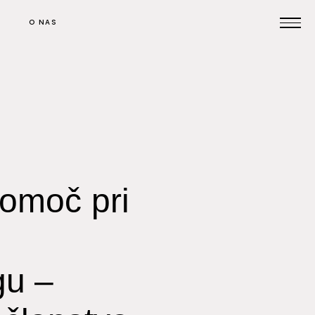
O NAS
Prijavi se na posvet
Pomoč pri oglaševanju
pomoč pri
Kontakt
n
gu –