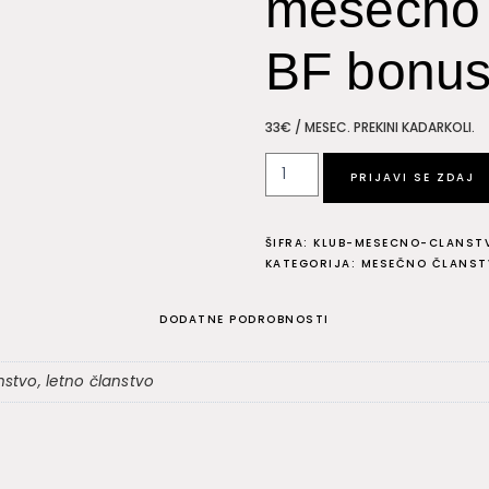
mesečno 
BF bonus
33€ / MESEC. PREKINI KADARKOLI.
Klub
PRIJAVI SE ZDAJ
za
pomoč
ŠIFRA:
KLUB-MESECNO-CLANST
pri
KATEGORIJA:
MESEČNO ČLANSTV
oglasih
in
DODATNE PODROBNOSTI
marketingu
-
stvo, letno članstvo
mesečno
članstvo
BF
bonusi