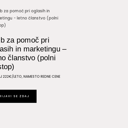
ub za pomoč pri
asih in marketingu –
no članstvo (polni
stop)
J 222€/LETO, NAMESTO REDNE CENE
RIJAVI SE ZDAJ