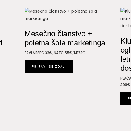
količina
Mesečno članstvo +
Kl
4
poletna šola marketinga
ogl
PRVI MESEC 33€, NATO 55€/MESEC
let
do
PRIJAVI SE ZDAJ
PLAČA
396€
P