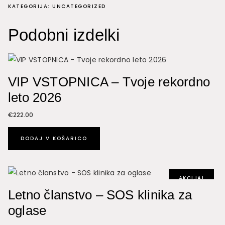
-
KATEGORIJA:
UNCATEGORIZED
mesečni
obroki
Podobni izdelki
Topmind
Journey
količina
VIP VSTOPNICA – Tvoje rekordno
leto 2026
€
222.00
DODAJ V KOŠARICO
AKCIJA!
Letno članstvo – SOS klinika za
oglase