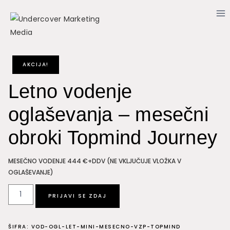
Skip
to
content
AKCIJA!
Letno vodenje
oglaševanja – mesečni
obroki Topmind Journey
MESEČNO VODENJE 444 €+DDV (NE VKLJUČUJE VLOŽKA V
OGLAŠEVANJE)
Letno
PRIJAVI SE ZDAJ
vodenje
oglaševanja
ŠIFRA:
VOD-OGL-LET-MINI-MESECNO-VZP-TOPMIND