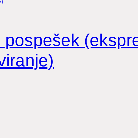
ni pospešek (ekspr
iranje)