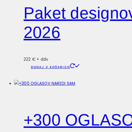
Paket designov
2026
222 € + ddv
DODAJ V KOŠARICO
+300 OGLAS