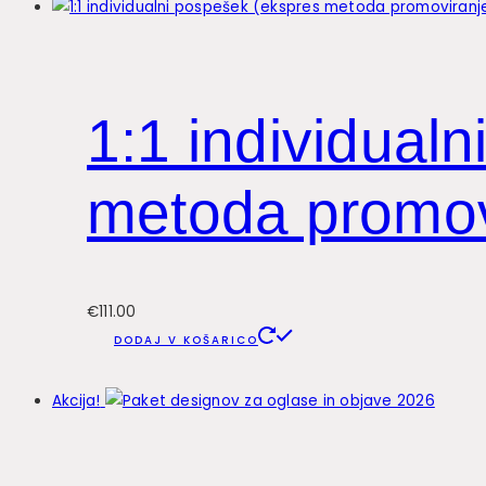
1:1 individual
metoda promov
€
111.00
DODAJ V KOŠARICO
Akcija!