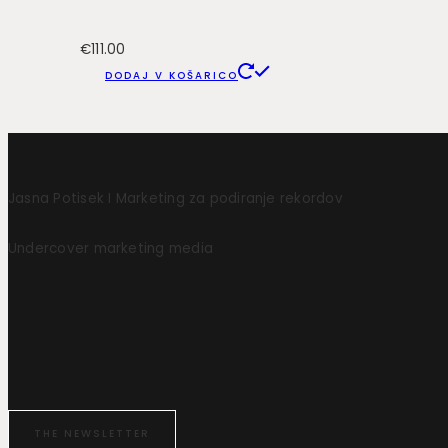
€
111.00
DODAJ V KOŠARICO
Jasna Potisek I Marketing za podiranje rekordov
Undercover marketing media
THE NEWSLETTER