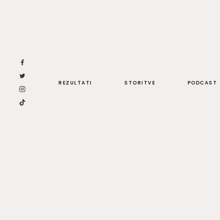
Skip
to
content
REZULTATI
STORITVE
PODCAST