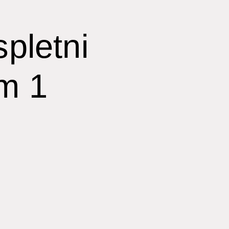
spletni
m 1