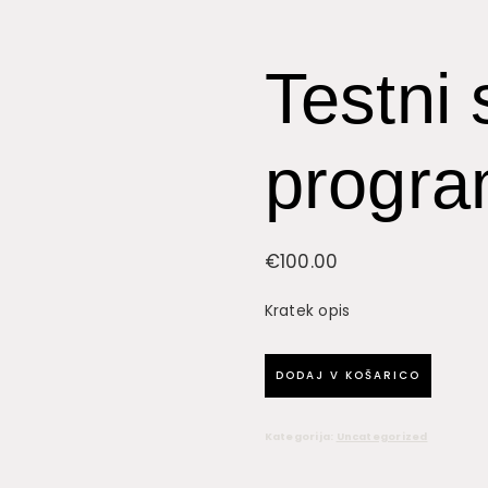
Testni 
progra
€
100.00
Kratek opis
Testni
DODAJ V KOŠARICO
spletni
program
Kategorija:
Uncategorized
1
količina