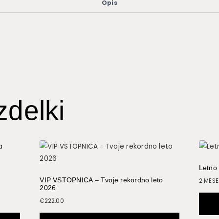
Opis
zdelki
Letno 
VIP VSTOPNICA – Tvoje rekordno leto
2 MES
2026
€
222.00