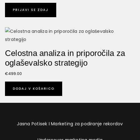
PRIJAVI SE ZDAJ
Celostna analiza in priporočila za
oglaševalsko strategijo
€
499.00
DODAJ V KOŠARICO
Jasna Potisek I Marketing za podiranje rekordov
Undercover marketing media