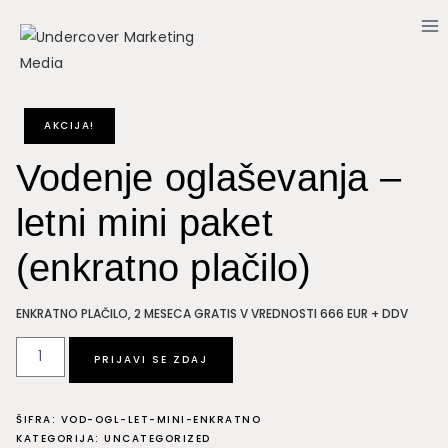
Skip
to
content
AKCIJA!
Vodenje oglaševanja –
letni mini paket
(enkratno plačilo)
ENKRATNO PLAČILO, 2 MESECA GRATIS V VREDNOSTI 666 EUR + DDV
Vodenje
PRIJAVI SE ZDAJ
oglaševanja
-
ŠIFRA:
VOD-OGL-LET-MINI-ENKRATNO
letni
KATEGORIJA:
UNCATEGORIZED