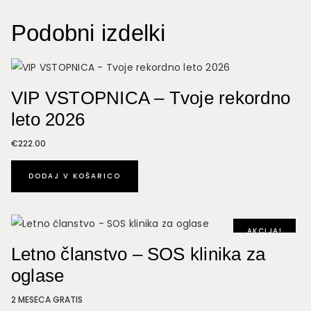
mini
paket
Podobni izdelki
(enkratno
plačilo)
količina
VIP VSTOPNICA – Tvoje rekordno
leto 2026
€
222.00
DODAJ V KOŠARICO
AKCIJA!
Letno članstvo – SOS klinika za
oglase
2 MESECA GRATIS