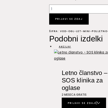
Vodenje
oglaševanja
-
PRIJAVI SE ZDAJ
letni
mini
ŠIFRA:
VOD-OGL-LET-MINI-POLLETNO
Podobni izdelki
paket
(polletno
AKCIJA!
plačilo)
2025
količina
Letno članstvo –
SOS klinika za
oglase
2 MESECA GRATIS
PRIJAVI SE ZDAJ