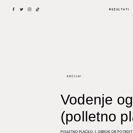
Skip
REZULTATI
to
content
AKCIJA!
Vodenje ogl
(polletno p
POLLETNO PLAČILO, 1. OBROK OB POTRDIT