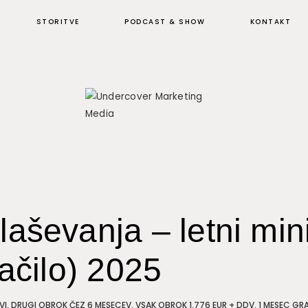
STORITVE
PODCAST & SHOW
KONTAKT
aševanja – letni min
lačilo) 2025
VI, DRUGI OBROK ČEZ 6 MESECEV, VSAK OBROK 1.776 EUR + DDV, 1 MESEC GR