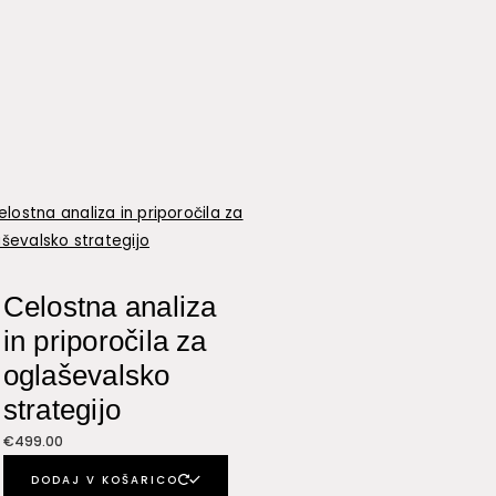
Celostna analiza
in priporočila za
oglaševalsko
strategijo
€
499.00
DODAJ V KOŠARICO