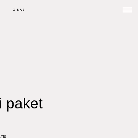
O NAS
Prijavi se na posvet
Pomoč pri oglaševanju
Kontakt
i paket
ATIS