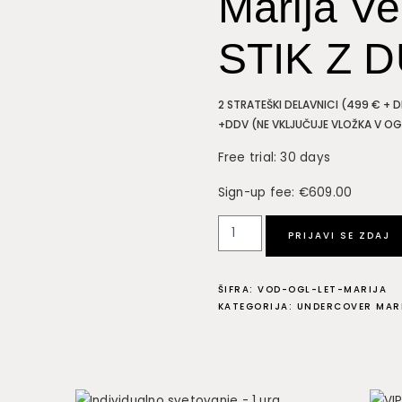
Marija Ve
STIK Z 
2 STRATEŠKI DELAVNICI (499 € +
+DDV (NE VKLJUČUJE VLOŽKA V OG
Free trial: 30 days
Sign-up fee:
€
609.00
Strateško
PRIJAVI SE ZDAJ
svetovanje
+
ŠIFRA:
VOD-OGL-LET-MARIJA
vodenje
KATEGORIJA:
UNDERCOVER MAR
oglasov
I
Marija
Verdinek