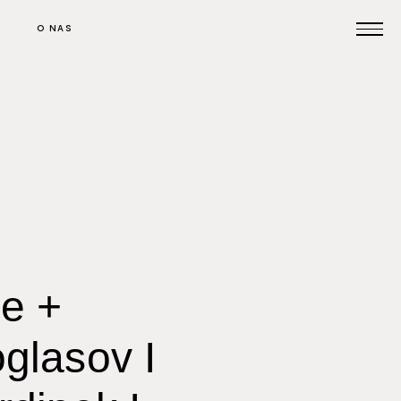
O NAS
Prijavi se na posvet
Pomoč pri oglaševanju
Kontakt
je +
glasov I