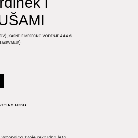
rdinek I
DUŠAMI
 DDV), KASNEJE MESEČNO VODENJE 444 €
LAŠEVANJE)
KETING MEDIA