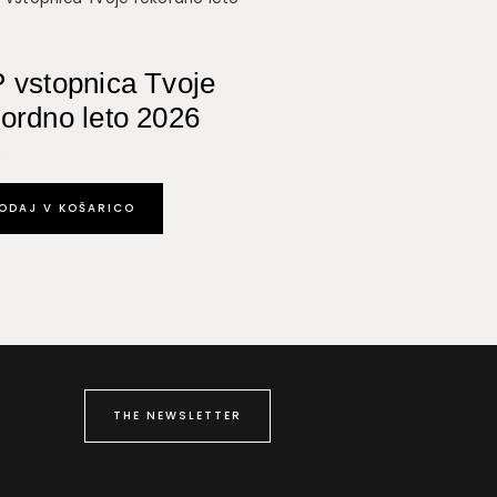
P vstopnica Tvoje
kordno leto 2026
0
ODAJ V KOŠARICO
THE NEWSLETTER