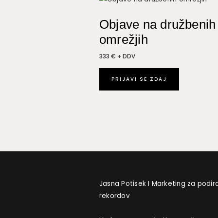
Objave na družbenih
omrežjih
333 € + DDV
PRIJAVI SE ZDAJ
Jasna Potisek I Marketing za podir
rekordov