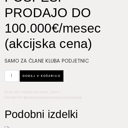
PRODAJO DO
100.000€/mesec
(akcijska cena)
SAMO ZA ČLANE KLUBA PODJETNIC
Akcijska
DODAJ V KOŠARICO
delavnica:
PODRI
Šifra:
DEL-PODRI-REKORDE_2024-1
REKORDE
Kategorija:
Mesečno članstvo Podri vse rekorde
Z
OGLASI
Podobni izdelki
IN
EKSPONENTNO