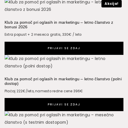
Akcija!
POSPEŠI
PRODAJO
DO
Klub za pomoč pri oglasih in marketingu – letno članstvo z
bonusi 2026
100.000€/mesec
(akcijska
Extra popust + 2 meseca gratis, 330€ / leto
cena)
PRIJAVI SE ZDAJ
količina
Klub za pomoč pri oglasih in marketingu – letno članstvo (polni
dostop)
Plačaj 222€/leto, namesto redne cene 396€
PRIJAVI SE ZDAJ