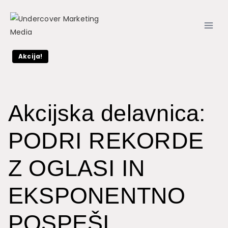
Skip
to
content
Akcija!
Akcijska delavnica:
PODRI REKORDE
Z OGLASI IN
EKSPONENTNO
POSPEŠI