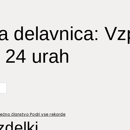
a delavnica: Vz
 24 urah
ečno članstvo Podri vse rekorde
zdelki