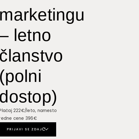
marketingu
– letno
članstvo
(polni
dostop)
Plačaj 222€/leto, namesto
redne cene 396€
PRIJAVI SE ZDAJ