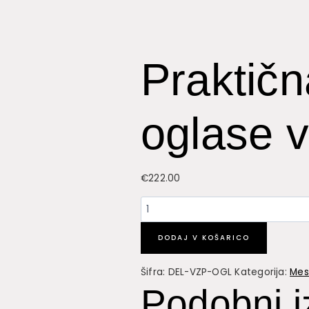
Praktičn
oglase v
€
222.00
Praktična
delavnica:
Vzpostavi
DODAJ V KOŠARICO
oglase
Šifra:
DEL-VZP-OGL
Kategorija:
Mes
v
Podobni i
24
urah