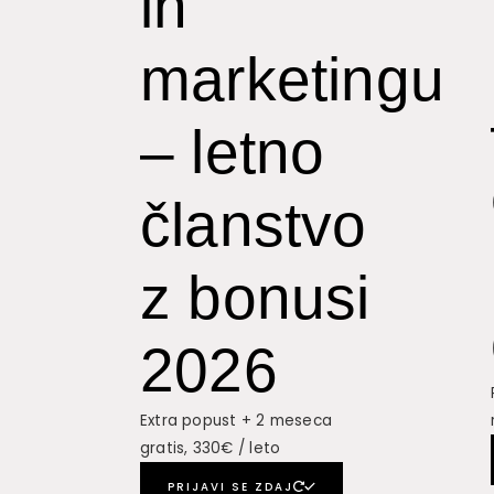
in
marketingu
– letno
članstvo
z bonusi
2026
Extra popust + 2 meseca
gratis, 330€ / leto
PRIJAVI SE ZDAJ