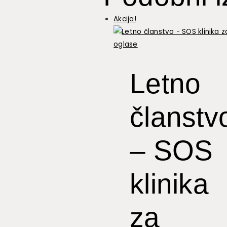
količina
Akcija!
Letno
članstv
– SOS
klinika
za