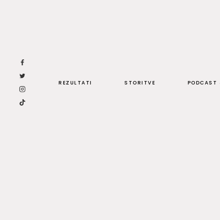
Skip
to
content
REZULTATI
STORITVE
PODCAST