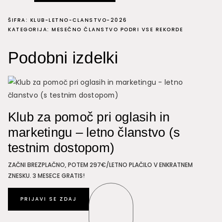
pomoč
ŠIFRA:
KLUB-LETNO-CLANSTVO-2026
pri
KATEGORIJA:
MESEČNO ČLANSTVO PODRI VSE REKORDE
oglasih
in
Podobni izdelki
marketingu
-
letno
članstvo
z
Klub za pomoč pri oglasih in
bonusi
marketingu – letno članstvo (s
2026
testnim dostopom)
količina
ZAČNI BREZPLAČNO, POTEM 297€/LETNO PLAČILO V ENKRATNEM
ZNESKU. 3 MESECE GRATIS!
PRIJAVI SE ZDAJ