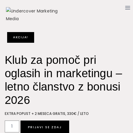
Skip
to
content
AKCIJA!
Klub za pomoč pri
oglasih in marketingu –
letno članstvo z bonusi
2026
EXTRA POPUST + 2 MESECA GRATIS, 330€ / LETO
Klub
PRIJAVI SE ZDAJ
za