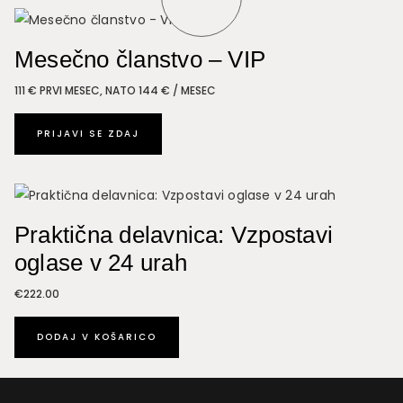
Mesečno članstvo – VIP
111 € PRVI MESEC, NATO 144 € / MESEC
PRIJAVI SE ZDAJ
Praktična delavnica: Vzpostavi
oglase v 24 urah
€
222.00
DODAJ V KOŠARICO