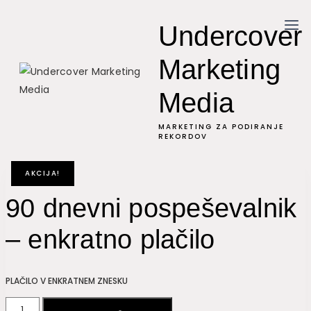
Skip
Undercover
to
content
Marketing
Media
MARKETING ZA PODIRANJE
REKORDOV
AKCIJA!
90 dnevni pospeševalnik
– enkratno plačilo
PLAČILO V ENKRATNEM ZNESKU
90