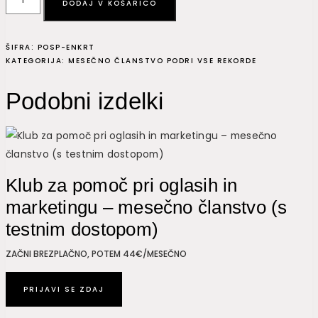
DODAJ V KOŠARICO
dnevni
pospeševalnik
ŠIFRA:
POSP-ENKRT
-
KATEGORIJA:
MESEČNO ČLANSTVO PODRI VSE REKORDE
enkratno
plačilo
Podobni izdelki
količina
Klub za pomoč pri oglasih in
marketingu – mesečno članstvo (s
testnim dostopom)
ZAČNI BREZPLAČNO, POTEM 44€/MESEČNO
PRIJAVI SE ZDAJ