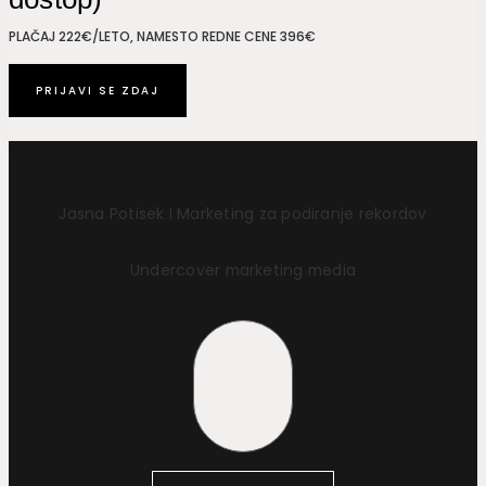
PLAČAJ 222€/LETO, NAMESTO REDNE CENE 396€
PRIJAVI SE ZDAJ
Jasna Potisek I Marketing za podiranje rekordov
Undercover marketing media