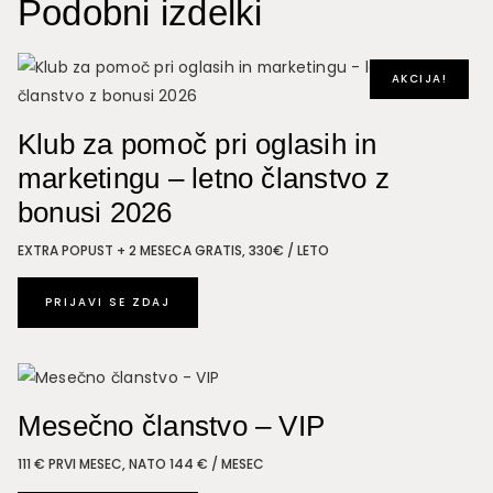
Podobni izdelki
količina
AKCIJA!
Klub za pomoč pri oglasih in
marketingu – letno članstvo z
bonusi 2026
EXTRA POPUST + 2 MESECA GRATIS, 330€ / LETO
PRIJAVI SE ZDAJ
Mesečno članstvo – VIP
111 € PRVI MESEC, NATO 144 € / MESEC