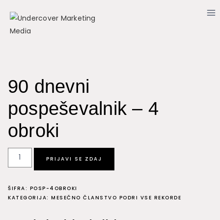
Skip
to
content
90 dnevni
pospeševalnik – 4
obroki
90
PRIJAVI SE ZDAJ
dnevni
pospeševalnik
ŠIFRA:
POSP-4OBROKI
-
KATEGORIJA:
MESEČNO ČLANSTVO PODRI VSE REKORDE
4
obroki