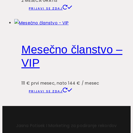
2 MESECA GRATIS
PRIJAVI SE ZDAJ
Mesečno članstvo –
VIP
111 € prvi mesec, nato 144 € / mesec
PRIJAVI SE ZDAJ
Jasna Potisek I Marketing za podiranje rekordov